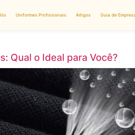
Nós
Uniformes Profissionais
Artigos
Guia de Empres
: Qual o Ideal para Você?