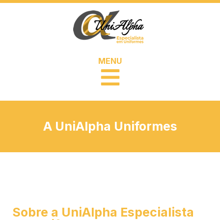
MENU
A UniAlpha Uniformes
Sobre a UniAlpha Especialista