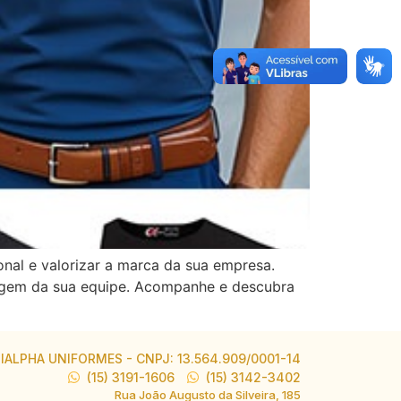
nal e valorizar a marca da sua empresa.
imagem da sua equipe. Acompanhe e descubra
IALPHA UNIFORMES - CNPJ: 13.564.909/0001-14
(15) 3191-1606
(15) 3142-3402
Rua João Augusto da Silveira, 185