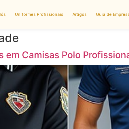
Nós
Uniformes Profissionais
Artigos
Guia de Empres
dade
s em Camisas Polo Profission