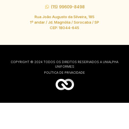
(15) 99609-8498
Rua João Augusto da Silveira, 185
1º andar / Jd. Magnólia / Sorocaba / SP
CEP: 18044-645
COPYRIGHT © 2024 TODOS OS DIREITOS RESERVADOS A UNIALPHA
UNIFORMES
POLÍTICA DE PRIVACIDADE